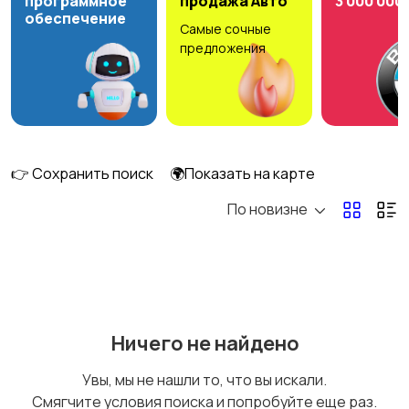
программное
продажа Авто
3 000 000
обеспечение
Самые сочные
Рыбки
С/х животные
предложения
Другие животные
Товары для животных
👉 Сохранить поиск
🌍Показать на карте
По новизне
Аквариумистика
Ничего не найдено
Увы, мы не нашли то, что вы искали.
Смягчите условия поиска и попробуйте еще раз.