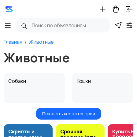
Главная
Животные
Животные
Собаки
Кошки
Показать все категории
Птицы
Грызуны
Скрипты и
Срочная
Купить B