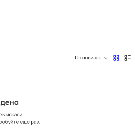
Перевозки, склад,
Продажи
закупки
Страхование
Строительство и
ремонт
По новизне
Юриспруденция
йдено
 вы искали.
робуйте еще раз.