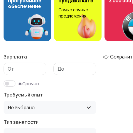
программное
продажа Авто
3 000 000
обеспечение
Самые сочные
Медицина
Начало карьеры
предложения
Производство
Рестораны и
общепит
Зарплата
👉 Сохранит
Туризм и гостиницы
Управление
🔥Срочно
недвижимостью
Требуемый опыт
Не выбрано
Тип занятости