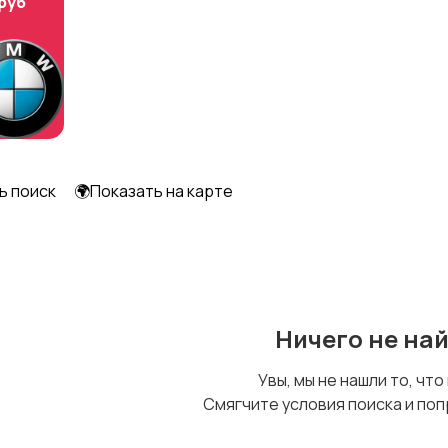
 руб
Образование и наука
Офисный персонал
Сельское хозяйство
Спорт и красота
ь поиск
🌍Показать на карте
Управление
Финансы
персоналом
Ничего не на
Увы, мы не нашли то, что
Смягчите условия поиска и поп