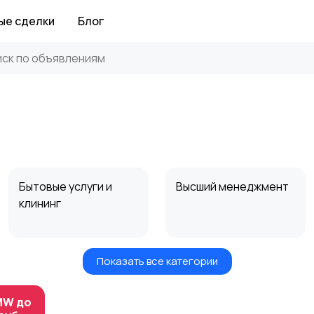
ые сделки
Блог
Бытовые услуги и
Высший менеджмент
клининг
Показать все категории
Информационные
Искусство и
технологии
развлечения
MW до