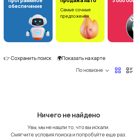
программное
продажа Авто
3 000 000
обеспечение
Самые сочные
Книги и журналы
Коллекционирование
предложения
Материалы для
Музыка
творчества
👉 Сохранить поиск
🌍Показать на карте
По новизне
Музыкальные
Настольные игры
инструменты
Ничего не найдено
Другое
Увы, мы не нашли то, что вы искали.
Смягчите условия поиска и попробуйте еще раз.