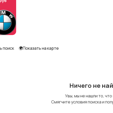
 руб
Шкафы и комоды
Другое
ь поиск
🌍Показать на карте
Ничего не на
Увы, мы не нашли то, что
Смягчите условия поиска и поп