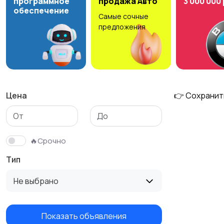
программное
продажа Авто
3 000 000
обеспечение
Самые сочные
Столы и стулья
Текстиль и ковры
предложения
Цена
👉 Сохранит
🔥Срочно
Тип
Не выбрано
Показать объявления