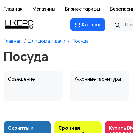
Главная
Магазины
Бизнес тарифы
Безопасн
Каталог
Главная
Для дома и дачи
Посуда
Посуда
Освещение
Кухонные гарнитуры
Охрана и
Подставки и тумбы
сигнализации
Скрипты и
Срочная
Купить B