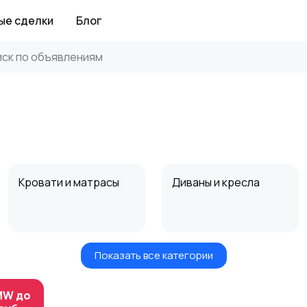
ые сделки
Блог
Кровати и матрасы
Диваны и кресла
Показать все категории
Посуда
Растения и семена
MW до